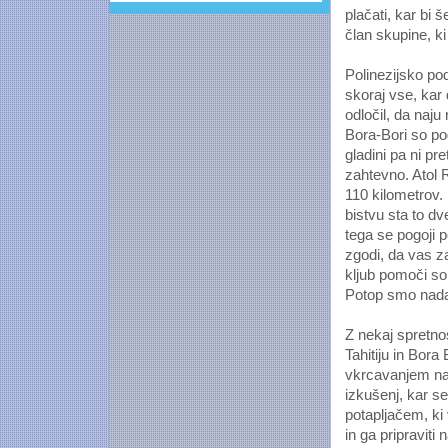
plačati, kar bi
član skupine, ki
Polinezijsko po
skoraj vse, kar
odločil, da naju
Bora-Bori so pog
gladini pa ni pr
zahtevno. Atol 
110 kilometrov.
bistvu sta to dv
tega se pogoji 
zgodi, da vas z
kljub pomoči so
Potop smo nadal
Z nekaj spretnos
Tahitiju in Bora
vkrcavanjem na 
izkušenj, kar se
potapljačem, ki
in ga pripraviti