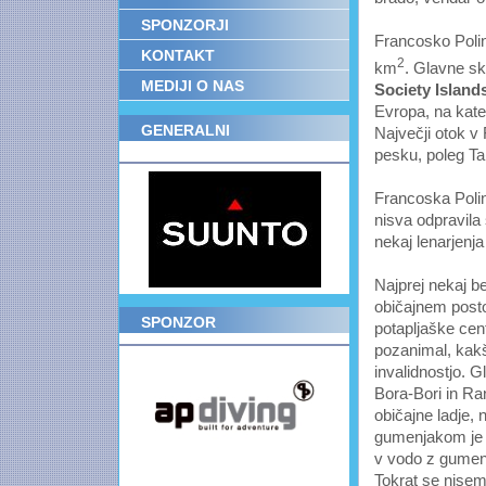
SPONZORJI
Francosko Poline
KONTAKT
2
km
. Glavne s
MEDIJI O NAS
Society Island
Evropa, na kate
GENERALNI
Največji otok v 
POKROVITELJ
pesku, poleg Tah
Francoska Poline
nisva odpravila
nekaj lenarjenja
Najprej nekaj b
običajnem post
SPONZOR
potapljaške cen
pozanimal, kakšn
invalidnostjo. G
Bora-Bori in Ran
običajne ladje, 
gumenjakom je 
v vodo z gumenj
Tokrat se nisem