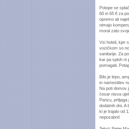
Potope se splač
60 in 65 € za po
opremo ali naje
nimajo kompenza
moral zato svoje
Vsi hoteli, kjer
vozičkom so norm
sanitarije. Za 
kar pa sploh ni 
pomagati. Potapl
Bilo je lepo, a
in namestitev na
Na poti domov j
česar nisva uje
Parizu, prtljaga
dodatnih dni. A 
ki je trajalo od
nepozabni!
Tekst: Peter Ma