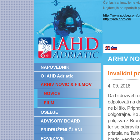
Če flash animacije ne vid
Najdete jih na spodnjih
http://www.adobe.com/pr
http://java.com/en/
|
ARHIV NO
NAPOVEDNIK
Invalidni p
O IAHD Adriatic
ARHIV NOVIC & FILMOV
4. 09. 2016
NOVICE
Da bi doživel 
odpotovati na 
FILMI
ne bi šlo. Pripr
OSEBJE
dolgotrajne. Ko 
poti, sva z Bra
ADVISORY BOARD
ter se odpravil
PRIDRUŽENI ČLANI
pristala na Tahi
POVEZAVE
brado, vendar o