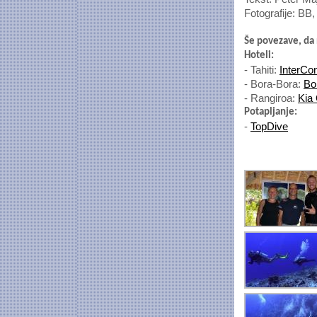
Fotografije: B
Še povezave, da
Hoteli:
- Tahiti:
InterCon
- Bora-Bora:
Bo
- Rangiroa:
Kia
Potapljanje:
-
TopDive