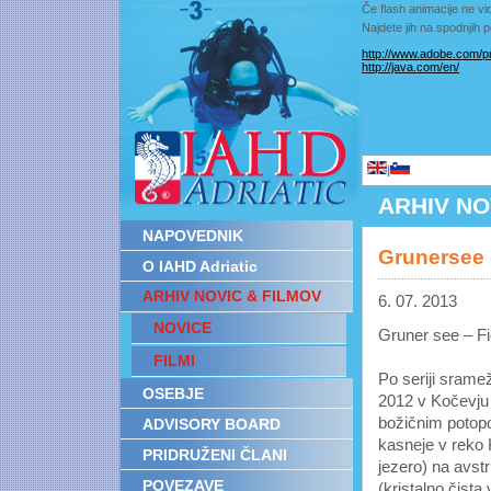
Če flash animacije ne vid
Najdete jih na spodnjih
http://www.adobe.com/pr
http://java.com/en/
|
ARHIV NO
NAPOVEDNIK
Grunersee -
O IAHD Adriatic
ARHIV NOVIC & FILMOV
6. 07. 2013
NOVICE
Gruner see – F
FILMI
Po seriji sramežl
OSEBJE
2012 v Kočevju 
božičnim potopo
ADVISORY BOARD
kasneje v reko K
PRIDRUŽENI ČLANI
jezero) na avst
POVEZAVE
(kristalno čista