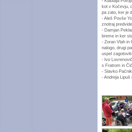
- Klaudija Porop
kot v Kočevju, d
pa zato, ker je 
- Aleš Povše Yod
znotraj predvid
- Damjan Peklar
breme in ker sta
- Zoran Vlah in Č
nalogo, drugi p
uspel zagotovit
- Ivo Lovrenovič
s Fratrom in Či
- Slavko Pačnik 
- Andreja Lipuš