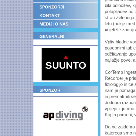
bila odločitev, 
SPONZORJI
potapljačev po 
KONTAKT
stran Zelenega j
letu (nekje med 
MEDIJI O NAS
»ujeli še zadnji 
GENERALNI
POKROVITELJ
Vpliv hladne vo
posebnimi table
odčitavanje upor
najlažje pove, a
CorTemp Ingest
Recorder je pris
fiziologijo in če
SPONZOR
nam je pomagal 
in premaknili š
dodobra razburil
vpijejo z jumbo
Kaj to pomeni, v
Da ne zaidemo p
katerega smo nek