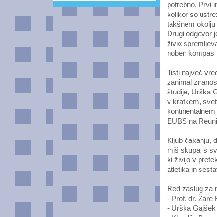
potrebno. Prvi 
kolikor so ustre
takšnem okolju 
Drugi odgovor je
živi« spremljeval
noben kompas n
Tisti največ vre
zanimal znanost
študije, Urška 
v kratkem, sveto
kontinentalnem
EUBS na Reuni
Kljub čakanju, 
miš skupaj s svo
ki živijo v pret
atletika in sest
Red zaslug za n
- Prof. dr. Žare 
- Urška Gajšek (k