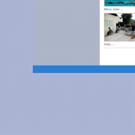
Mene zebe ...
Adijo ...