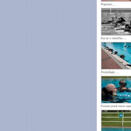
Priprave ...
Kar je v okvirčku ...
Poslušajte ...
Posvet pred novo vajo 