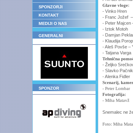
Glavne vloge:
SPONZORJI
-
Vinko Hren
KONTAKT
- Franc Jožef 
- Peter Majcen
MEDIJI O NAS
- Iztok Motoh
-
Damjan Pekla
GENERALNI
POKROVITELJ
- Klaudija Porop
- Aleš Povše –
-
Tatjana Varga
Tehnična pomo
- Željko Srečko
- Slavko Pačnik
-
Alenka Fidler
Scenarij, kame
SPONZOR
-
Peter Lombar
Fotografija:
-
Miha Matavž
Snemalec ne želi
Foto:
Miha Mat