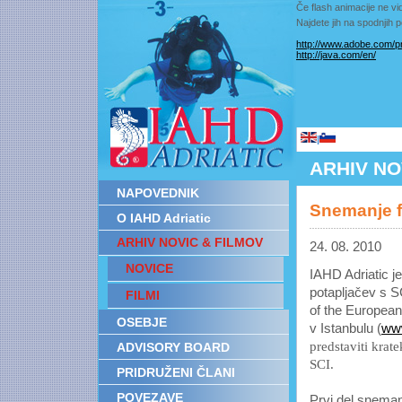
Če flash animacije ne vid
Najdete jih na spodnjih
http://www.adobe.com/pr
http://java.com/en/
|
ARHIV NO
NAPOVEDNIK
Snemanje f
O IAHD Adriatic
ARHIV NOVIC & FILMOV
24. 08. 2010
NOVICE
IAHD Adriatic je
potapljačev s 
FILMI
of the Europea
OSEBJE
v Istanbulu (
ww
predstaviti krat
ADVISORY BOARD
SCI.
PRIDRUŽENI ČLANI
POVEZAVE
Prvi del sneman