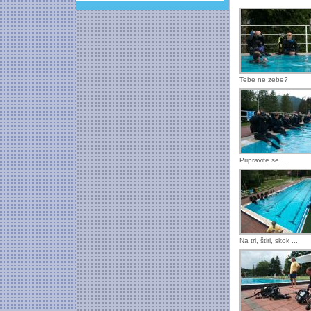
Tebe ne zebe?
Pripravite se ...
Na tri, štiri, skok ...