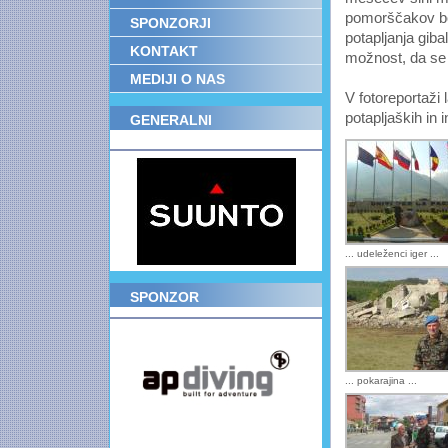
pomorščakov bo p
SPONZORJI
potapljanja gib
KONTAKT
možnost, da se 
MEDIJI O NAS
V fotoreportaži 
potapljaških in i
GENERALNI
POKROVITELJ
... udeleženci iger ...
SPONZOR
... pokarajina ...