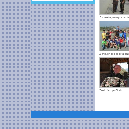
Z direktorjm reprezent
Z mladinsko reprezent
Zaslužen počitek ...