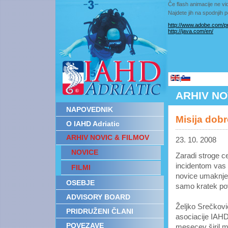
Če flash animacije ne vid
Najdete jih na spodnjih
http://www.adobe.com/pr
http://java.com/en/
|
ARHIV NO
NAPOVEDNIK
Misija dob
O IAHD Adriatic
ARHIV NOVIC & FILMOV
23. 10. 2008
NOVICE
Zaradi stroge c
incidentom vas 
FILMI
novice umaknje
OSEBJE
samo kratek po
ADVISORY BOARD
Željko Srečkovi
PRIDRUŽENI ČLANI
asociacije IAHD
POVEZAVE
mesecev širil m