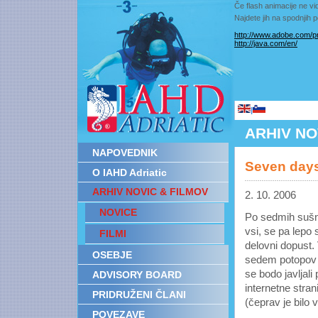
Če flash animacije ne vid
Najdete jih na spodnjih
http://www.adobe.com/pr
http://java.com/en/
|
ARHIV NO
NAPOVEDNIK
Seven days 
O IAHD Adriatic
ARHIV NOVIC & FILMOV
2. 10. 2006
NOVICE
Po sedmih sušn
vsi, se pa lepo 
FILMI
delovni dopust.
OSEBJE
sedem potopov 
se bodo javljal
ADVISORY BOARD
internetne stran
PRIDRUŽENI ČLANI
(čeprav je bilo 
POVEZAVE