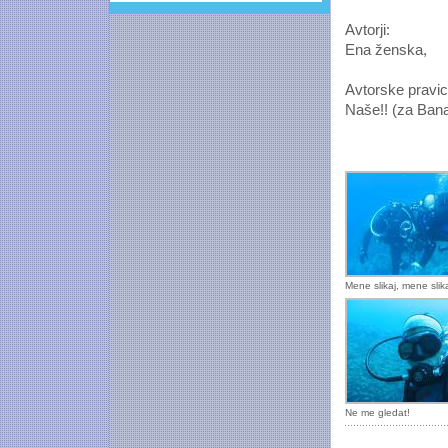
Avtorji:
Ena ženska,
Avtorske pravic
Naše!! (za Bana-
Mene slikaj, mene slika
Ne me gledat!