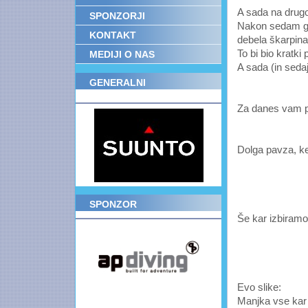
A sada na drug
SPONZORJI
Nakon sedam god
KONTAKT
debela škarpina 
To bi bio kratki 
MEDIJI O NAS
A sada (in sedaj)
GENERALNI
POKROVITELJ
Za danes vam po
Dolga pavza, ker
SPONZOR
Še kar izbiramo.
Evo slike:
Manjka vse kar 