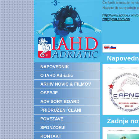
Če flash animacije ne vid
Najdete jih na spodnjih
http://www.adobe.com/pr
http://java.com/en/
|
Napovedn
NAPOVEDNIK
O IAHD Adriatic
ARHIV NOVIC & FILMOV
OSEBJE
ADVISORY BOARD
PRIDRUŽENI ČLANI
POVEZAVE
Zadnje no
SPONZORJI
KONTAKT