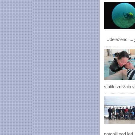
Udeleženci ...
statiki zdržala 
potopili pod led