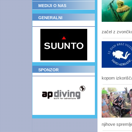
MEDIJI O NAS
GENERALNI
POKROVITELJ
začel z zvončkom
SPONZOR
kopom izkoriščal
njihove spremlj