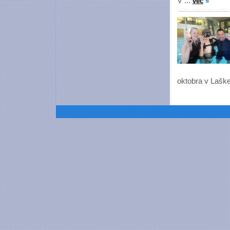
V ...
več
»
oktobra v Lašk